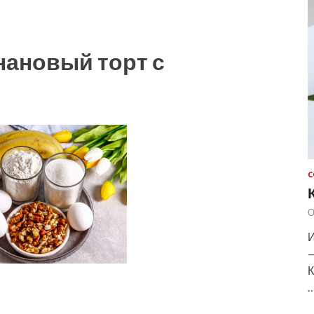
нановый торт с
С
О
И
—
К