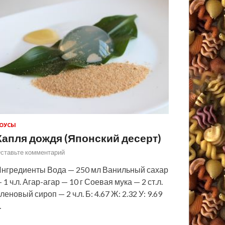
ОУСЫ
Капля дождя (Японский десерт)
ставьте комментарий
нгредиенты Вода — 250 мл Ванильный сахар
 1 ч.л. Агар-агар — 10 г Соевая мука — 2 ст.л.
леновый сироп — 2 ч.л. Б: 4.67 Ж: 2.32 У: 9.69
…