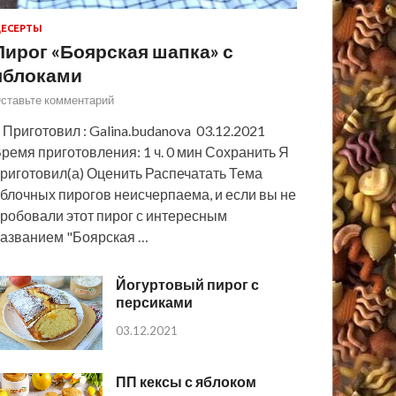
ЕСЕРТЫ
Пирог «Боярская шапка» с
яблоками
ставьте комментарий
 Приготовил : Galina.budanova 03.12.2021
ремя приготовления: 1 ч. 0 мин Сохранить Я
риготовил(а) Оценить Распечатать Тема
блочных пирогов неисчерпаема, и если вы не
робовали этот пирог с интересным
азванием "Боярская …
Йогуртовый пирог с
персиками
03.12.2021
ПП кексы с яблоком