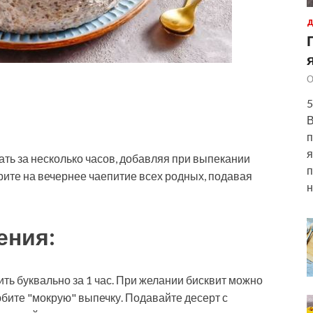
Д
О
5
В
п
я
ть за несколько часов, добавляя при выпекании
п
рите на вечернее чаепитие всех родных, подавая
н
ения:
ить буквально за 1 час. При желании бисквит можно
бите "мокрую" выпечку. Подавайте десерт с