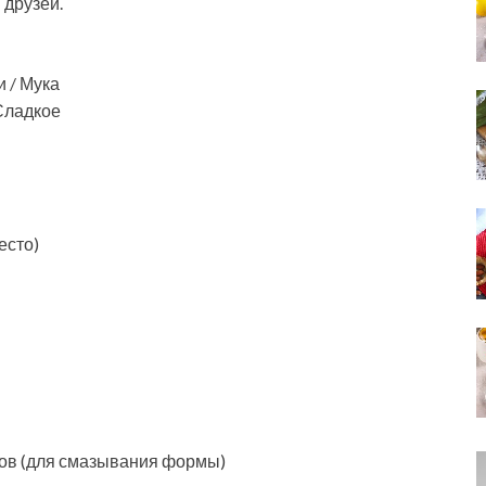
 друзей.
и / Мука
 Сладкое
есто)
ов (для смазывания формы)