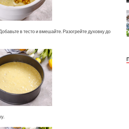
Добавьте в тесто и вмешайте. Разогрейте духовку до
у.