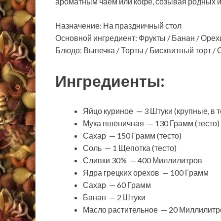
ароматным чаем или кофе, созывая родных и
Назначение: На праздничный стол
Основной ингредиент: Фрукты / Банан / Орех
Блюдо: Выпечка / Торты / Бисквитный торт /
Ингредиенты:
Яйцо куриное — 3 Штуки (крупные, в т
Мука пшеничная — 130 Грамм (тесто)
Сахар — 150 Грамм (тесто)
Соль — 1 Щепотка (тесто)
Сливки 30% — 400 Миллилитров
Ядра грецких орехов — 100 Грамм
Сахар — 60 Грамм
Банан — 2 Штуки
Масло растительное — 20 Миллилитр