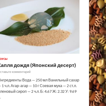
ОУСЫ
Капля дождя (Японский десерт)
ставьте комментарий
нгредиенты Вода — 250 мл Ванильный сахар
 1 ч.л. Агар-агар — 10 г Соевая мука — 2 ст.л.
леновый сироп — 2 ч.л. Б: 4.67 Ж: 2.32 У: 9.69
…