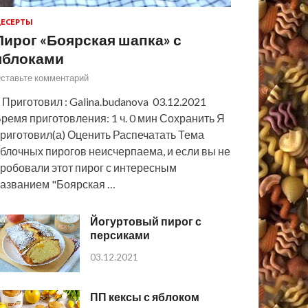
ЕСЕРТЫ
Пирог «Боярская шапка» с
яблоками
ставьте комментарий
 Приготовил : Galina.budanova 03.12.2021
ремя приготовления: 1 ч. 0 мин Сохранить Я
риготовил(а) Оценить Распечатать Тема
блочных пирогов неисчерпаема, и если вы не
робовали этот пирог с интересным
азванием "Боярская …
Йогуртовый пирог с
персиками
03.12.2021
ПП кексы с яблоком