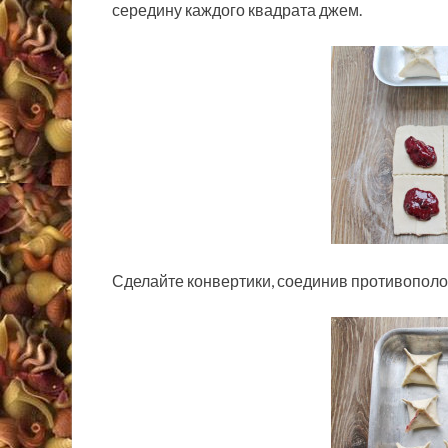
середину каждого квадрата джем.
Сделайте конвертики, соединив противополо