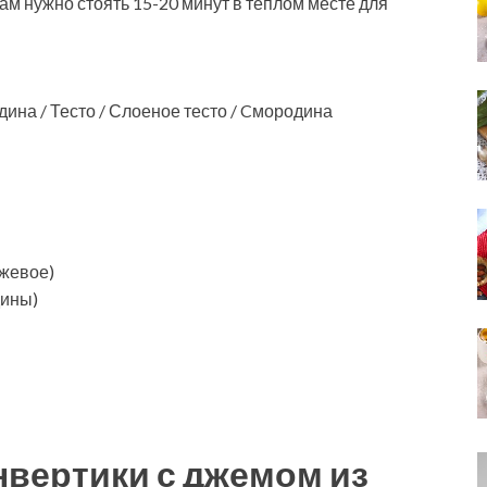
ам нужно стоять 15-20 минут в теплом месте для
ина / Тесто / Слоеное тесто / Cмородина
жжевое)
дины)
нвертики с джемом из