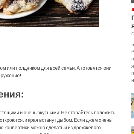
Д
О
5
В
п
я
ом или полдником для всей семьи. А готовятся они
п
ооружение!
н
ения:
устящими и очень вкусными. Не старайтесь положить
откроются, и края встанут дыбом. Если джем очень
кие конвертики можно сделать и из дрожжевого