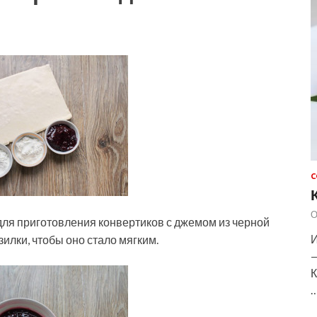
С
О
ля приготовления конвертиков с джемом из черной
И
илки, чтобы оно стало мягким.
—
К