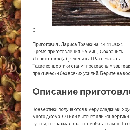
3
Приготовил : Лариса Трямкина 14.11.2021
Время приготовления: 55 мин
Сохранить
Я приготовил(а)
Оценить
Распечатать
Такие конвертики станут прекрасным завтрак
практически без всяких усилий. Берите на в
Описание приготовл
Конвертики получаются в меру сладкими, хр
много джема. Он или вытечет или конвертики 
густой, то крахмал класть необязательно. Та