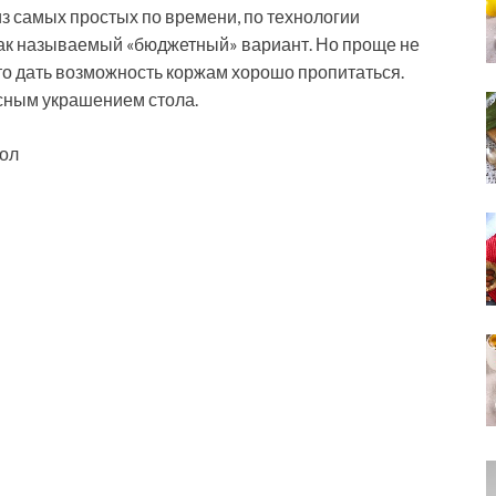
з самых простых по времени, по технологии
 так называемый «бюджетный» вариант. Но проще не
это дать возможность коржам хорошо пропитаться.
сным украшением стола.
тол