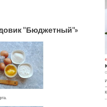
едовик "Бюджетный"»
С
О
И
—
К
рта.