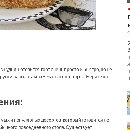
Д
О
5
В
п
я
будни. Готовится торт очень просто и быстро, но не
п
другим вариантам замечательного торта. Берите на
н
ения:
мых и популярных десертов, который готовится не
 обычного повседневного стола. Существует