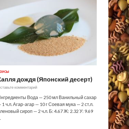
ОУСЫ
Капля дождя (Японский десерт)
ставьте комментарий
нгредиенты Вода — 250 мл Ванильный сахар
 1 ч.л. Агар-агар — 10 г Соевая мука — 2 ст.л.
леновый сироп — 2 ч.л. Б: 4.67 Ж: 2.32 У: 9.69
…