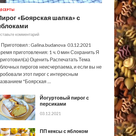
ЕСЕРТЫ
Пирог «Боярская шапка» с
яблоками
ставьте комментарий
 Приготовил : Galina.budanova 03.12.2021
ремя приготовления: 1 ч. 0 мин Сохранить Я
риготовил(а) Оценить Распечатать Тема
блочных пирогов неисчерпаема, и если вы не
робовали этот пирог с интересным
азванием "Боярская …
Йогуртовый пирог с
персиками
03.12.2021
ПП кексы с яблоком