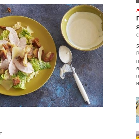
Д
О
5
В
п
я
п
н
т.