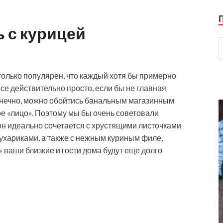
 с курицей
только популярен, что каждый хотя бы примерно
 все действительно просто, если бы не главная
онечно, можно обойтись банальным
магазинным
ое «лицо». Поэтому мы бы очень советовали
он идеально сочетается с хрустящими листочками
хариками, а также с нежным куриным филе,
 ваши близкие и гости дома будут еще долго