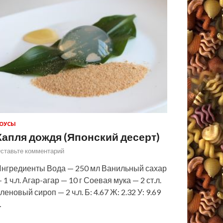
ОУСЫ
Капля дождя (Японский десерт)
ставьте комментарий
нгредиенты Вода — 250 мл Ванильный сахар
 1 ч.л. Агар-агар — 10 г Соевая мука — 2 ст.л.
леновый сироп — 2 ч.л. Б: 4.67 Ж: 2.32 У: 9.69
…