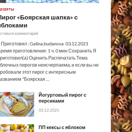
ЕСЕРТЫ
Пирог «Боярская шапка» с
яблоками
ставьте комментарий
 Приготовил : Galina.budanova 03.12.2021
ремя приготовления: 1 ч. 0 мин Сохранить Я
риготовил(а) Оценить Распечатать Тема
блочных пирогов неисчерпаема, и если вы не
робовали этот пирог с интересным
азванием "Боярская …
Йогуртовый пирог с
персиками
03.12.2021
ПП кексы с яблоком