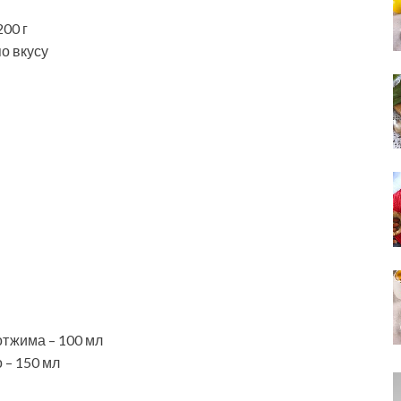
00 г
о вкусу
отжима – 100 мл
 – 150 мл