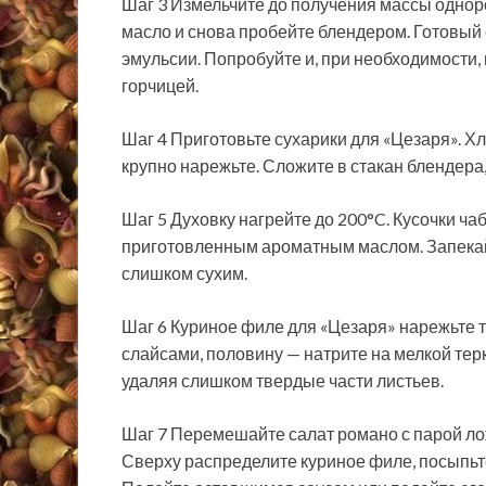
Шаг 3 Измельчите до получения массы одно
масло и снова пробейте блендером. Готовый 
эмульсии. Попробуйте и, при необходимости,
горчицей.
Шаг 4 Приготовьте сухарики для «Цезаря». Хл
крупно нарежьте. Сложите в стакан блендера,
Шаг 5 Духовку нагрейте до 200°C. Кусочки ч
приготовленным ароматным маслом. Запекайт
слишком сухим.
Шаг 6 Куриное филе для «Цезаря» нарежьте 
слайсами, половину — натрите на мелкой тер
удаляя слишком твердые части листьев.
Шаг 7 Перемешайте салат романо с парой лож
Сверху распределите куриное филе, посыпьт