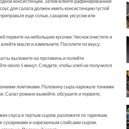
родной консистенции. Затем влейте рафинированное
соус для салата должен иметь консистенцию густой
 приправьте еще солью, сахаром, уксусом или
еб порвите на небольшие кусочки. Чеснок очистите и
 влейте масло и измельчите. Посолите по вкусу.
абатты выложите на противень и полейте
е около 5 минут. Следите, чтобы хлеб не получился
тонкими ломтиками. Половину сыра нарежьте тонкими
ке. Салат романо вымойте, обсушите и порвите,
ек соуса и тертым сыром, разложите по тарелкам.
е сухариками и нарезанным слайсами сыром.