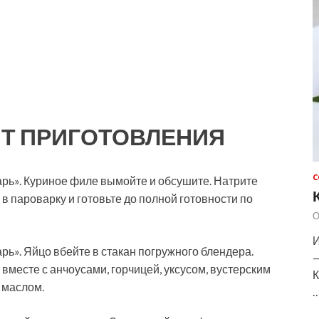
Т ПРИГОТОВЛЕНИЯ
С
арь». Куриное филе вымойте и обсушите. Натрите
 пароварку и готовьте до полной готовности по
О
И
рь». Яйцо вбейте в стакан погружного блендера.
—
 вместе с анчоусами, горчицей, уксусом, вустерским
К
 маслом.