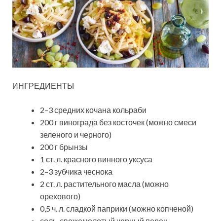
ИНГРЕДИЕНТЫ
2–3 средних кочана кольраби
200 г винограда без косточек (можно смеси
зеленого и черного)
200 г брынзы
1 ст. л. красного винного уксуса
2–3 зубчика чеснока
2 ст. л. растительного масла (можно
орехового)
0,5 ч. л. сладкой паприки (можно копченой)
соль, свежемолотый черный перец