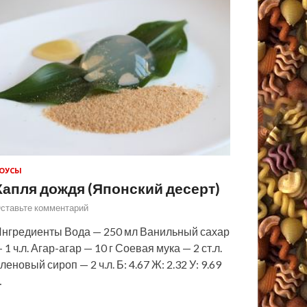
ОУСЫ
Капля дождя (Японский десерт)
ставьте комментарий
нгредиенты Вода — 250 мл Ванильный сахар
 1 ч.л. Агар-агар — 10 г Соевая мука — 2 ст.л.
леновый сироп — 2 ч.л. Б: 4.67 Ж: 2.32 У: 9.69
…