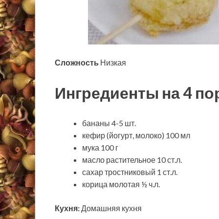
Сложность
Низкая
Ингредиенты на 4 по
бананы 4-5 шт.
кефир (йогурт, молоко) 100 мл
мука 100 г
масло растительное 10 ст.л.
сахар тростниковый 1 ст.л.
корица молотая ½ ч.л.
Кухня:
Домашняя кухня