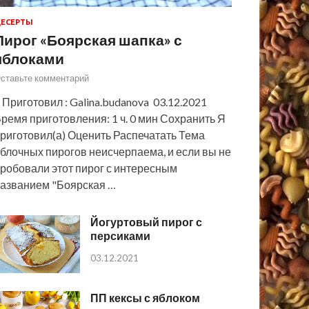
ЕСЕРТЫ
Пирог «Боярская шапка» с
яблоками
ставьте комментарий
 Приготовил : Galina.budanova 03.12.2021
ремя приготовления: 1 ч. 0 мин Сохранить Я
риготовил(а) Оценить Распечатать Тема
блочных пирогов неисчерпаема, и если вы не
робовали этот пирог с интересным
азванием "Боярская …
Йогуртовый пирог с
персиками
03.12.2021
ПП кексы с яблоком