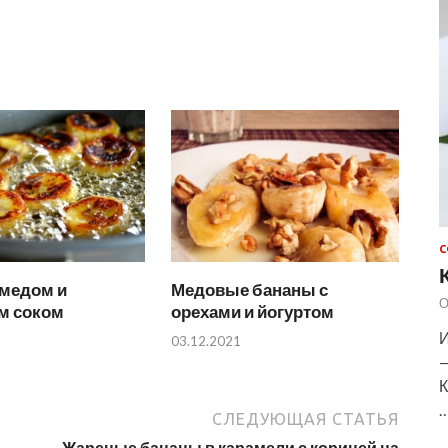
С
 медом и
Медовые бананы с
О
м соком
орехами и йогуртом
И
03.12.2021
—
К
СЛЕДУЮЩАЯ СТАТЬЯ
Жареные бананы в карамели с корицей на