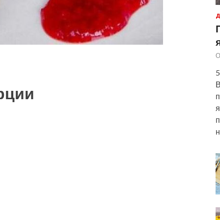
Д
О
5
В
рции
п
я
п
н