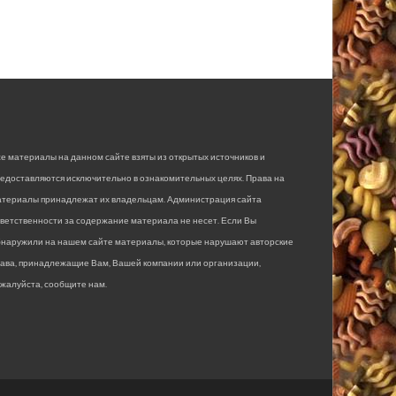
е материалы на данном сайте взяты из открытых источников и
едоставляются исключительно в ознакомительных целях. Права на
атериалы принадлежат их владельцам. Администрация сайта
ветственности за содержание материала не несет. Если Вы
бнаружили на нашем сайте материалы, которые нарушают авторские
рава, принадлежащие Вам, Вашей компании или организации,
жалуйста, сообщите нам.