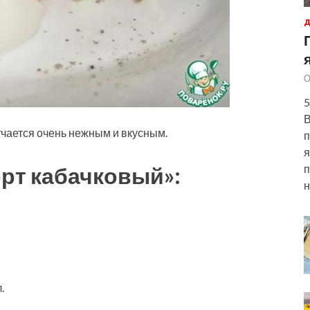
Д
О
5
В
учается очень нежным и вкусным.
п
я
рт кабачковый»:
п
н
.