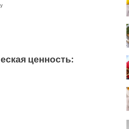
су
еская ценность: