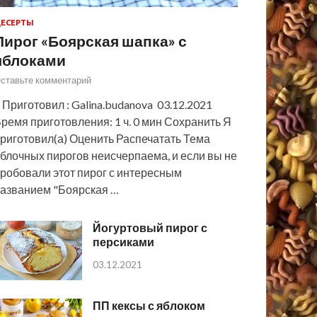
ЕСЕРТЫ
Пирог «Боярская шапка» с
яблоками
ставьте комментарий
 Приготовил : Galina.budanova 03.12.2021
ремя приготовления: 1 ч. 0 мин Сохранить Я
риготовил(а) Оценить Распечатать Тема
блочных пирогов неисчерпаема, и если вы не
робовали этот пирог с интересным
азванием "Боярская …
Йогуртовый пирог с
персиками
03.12.2021
ПП кексы с яблоком