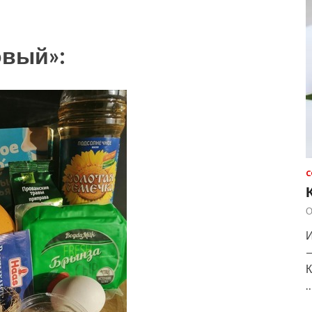
овый»:
С
О
И
—
К