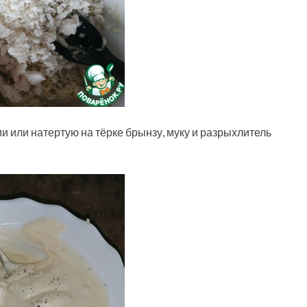
 или натертую на тёрке брынзу, муку и разрыхлитель