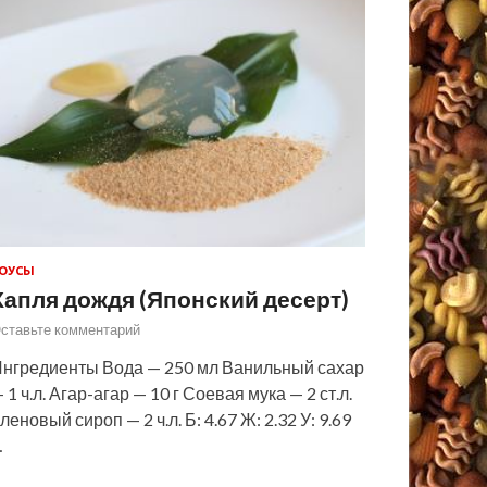
ОУСЫ
Капля дождя (Японский десерт)
ставьте комментарий
нгредиенты Вода — 250 мл Ванильный сахар
 1 ч.л. Агар-агар — 10 г Соевая мука — 2 ст.л.
леновый сироп — 2 ч.л. Б: 4.67 Ж: 2.32 У: 9.69
…