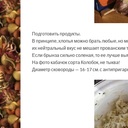
Подготовить продукты.
В принципе, хлопья можно брать любые, но мне
их нейтральный вкус не мешает прованским 
Если брынза сильно соленая, то ее лучше вы
На фото кабачок сорта Колобок, не тыква!
Диаметр сковороды — 16-17 см. с антиприга