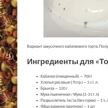
Вариант закусочного кабачкового торта. Пол
Ингредиенты для «То
Кабачок (очищенный) —
700 г
Хлопья рисовые (70 гр.) — 5 ст. л.
Брынза — 120 г
Мука пшеничная / Мука (2-3 ст. л)
Разрыхлитель теста (без горки) — 1 ч. л
Яйцо куриное (крупное) — 1 шт