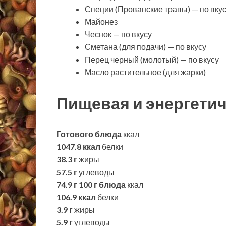
Специи (Прованские травы) — по вку
Майонез
Чеснок — по вкусу
Сметана (для подачи) — по вкусу
Перец черный (молотый) — по вкусу
Масло растительное (для жарки)
Пищевая и энергетич
Готового блюда
ккал
1047.8 ккал
белки
38.3 г
жиры
57.5 г
углеводы
74.9 г
100 г блюда
ккал
106.9 ккал
белки
3.9 г
жиры
5.9 г
углеводы