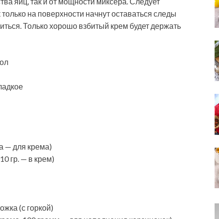
тва яиц, так и от мощности миксера. Следует
 только на поверхности начнут оставаться следы
иться. Только хорошо взбитый крем будет держать
тол
ладкое
ка — для крема)
10 гр. — в крем)
ожка (с горкой)