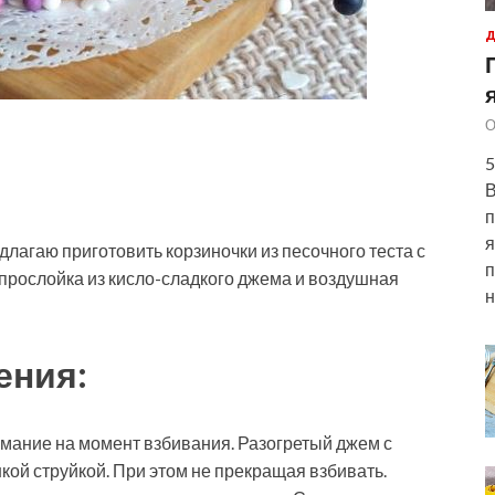
Д
О
5
В
п
я
длагаю приготовить корзиночки из песочного теста с
п
прослойка из кисло-сладкого джема и воздушная
н
ения:
имание на момент взбивания. Разогретый джем с
кой струйкой. При этом не прекращая взбивать.