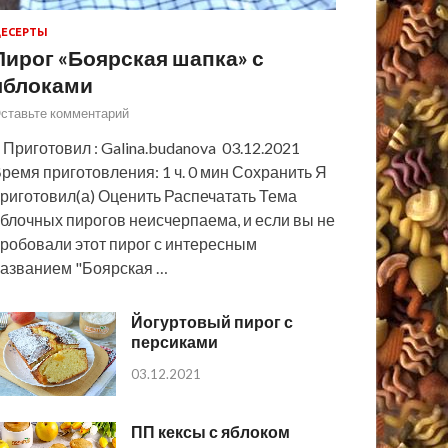
ЕСЕРТЫ
Пирог «Боярская шапка» с
яблоками
ставьте комментарий
 Приготовил : Galina.budanova 03.12.2021
ремя приготовления: 1 ч. 0 мин Сохранить Я
риготовил(а) Оценить Распечатать Тема
блочных пирогов неисчерпаема, и если вы не
робовали этот пирог с интересным
азванием "Боярская …
Йогуртовый пирог с
персиками
03.12.2021
ПП кексы с яблоком