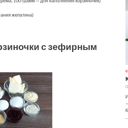
рема, 100 грамм — для наполнения корзиночек)
вания желатина)
орзиночки с зефирным
С
О
И
—
К