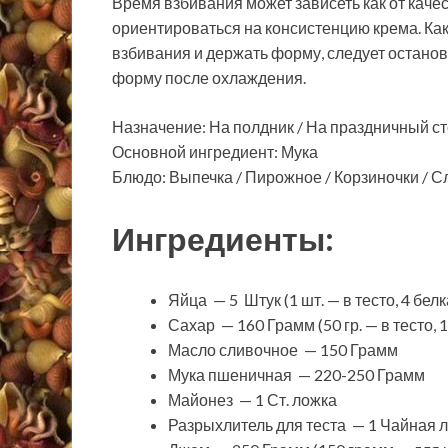
Время взбивания может зависеть как от качес
ориентироваться на консистенцию крема. Как
взбивания и держать форму, следует останов
форму после охлаждения.
Назначение: На полдник / На праздничный с
Основной ингредиент: Мука
Блюдо: Выпечка / Пирожное / Корзиночки / С
Ингредиенты:
Яйца — 5 Штук (1 шт. — в тесто, 4 бел
Сахар — 160 Грамм (50 гр. — в тесто, 1
Масло сливочное — 150 Грамм
Мука пшеничная — 220-250 Грамм
Майонез — 1 Ст. ложка
Разрыхлитель для теста — 1 Чайная л