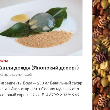
ОУСЫ
Капля дождя (Японский десерт)
ставьте комментарий
нгредиенты Вода — 250 мл Ванильный сахар
 1 ч.л. Агар-агар — 10 г Соевая мука — 2 ст.л.
леновый сироп — 2 ч.л. Б: 4.67 Ж: 2.32 У: 9.69
…