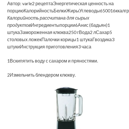
Автор: varle2 рецептаЭнергетическая ценность на
порциюКалорийностьБелкиЖирыУглеводы650016ккалг
Калорийность рассчитана для сырых
продуктов
Ингредиентыпорции
6
Анис (бадьян)1
штукаЗамороженная клюква250 гВода2 лСахар5
столовых ложекПалочки корицы1 штукаГвоздика3
штукиИнструкция приготовления
3 часа
1Вскипятить воду с сахаром и пряностями.
2Измельчить блендером клюкву.