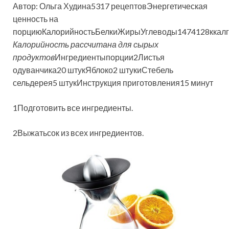
Автор: Ольга Худина5317 рецептовЭнергетическая
ценность на
порциюКалорийностьБелкиЖирыУглеводы1474128ккал
Калорийность рассчитана для сырых
продуктов
Ингредиентыпорции
2
Листья
одуванчика20 штукЯблоко2 штукиСтебель
сельдерея5 штукИнструкция приготовления
15 минут
1Подготовить все ингредиенты.
2Выжатьсок из всех ингредиентов.