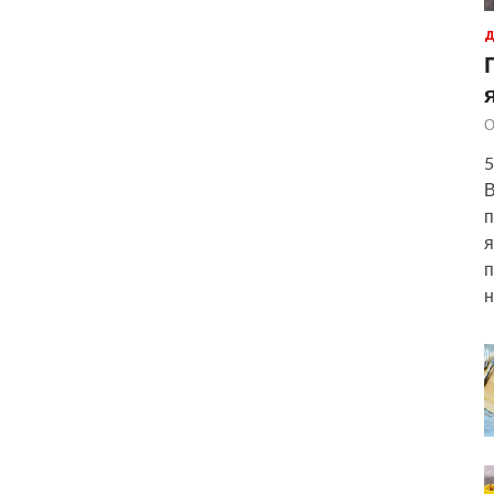
Д
О
5
В
п
я
п
н