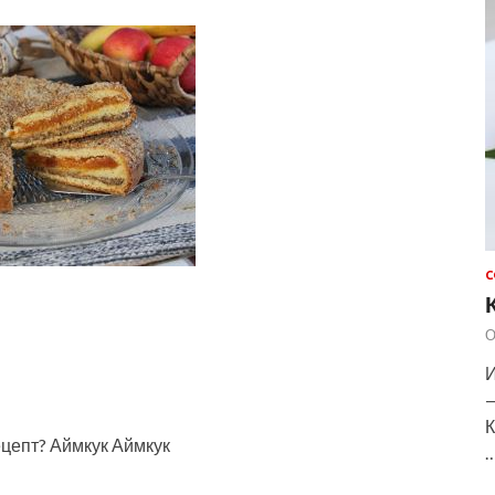
С
О
И
—
К
ецепт? Аймкук Аймкук