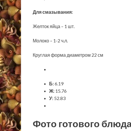
Для смазывания:
Желток яйца – 1 шт.
Молоко – 1-2 ч.л.
Круглая форма диаметром 22 см
Б:
6.19
Ж:
15.76
У:
52.83
Фото готового блюд