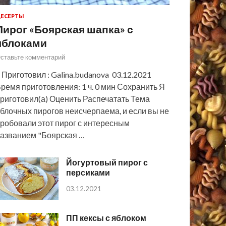
ЕСЕРТЫ
Пирог «Боярская шапка» с
яблоками
ставьте комментарий
 Приготовил : Galina.budanova 03.12.2021
ремя приготовления: 1 ч. 0 мин Сохранить Я
риготовил(а) Оценить Распечатать Тема
блочных пирогов неисчерпаема, и если вы не
робовали этот пирог с интересным
азванием "Боярская …
Йогуртовый пирог с
персиками
03.12.2021
ПП кексы с яблоком