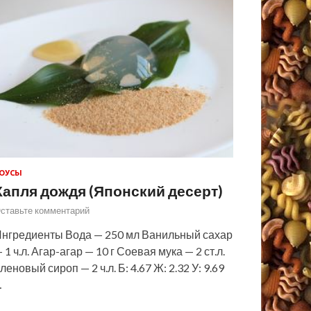
ОУСЫ
Капля дождя (Японский десерт)
ставьте комментарий
нгредиенты Вода — 250 мл Ванильный сахар
 1 ч.л. Агар-агар — 10 г Соевая мука — 2 ст.л.
леновый сироп — 2 ч.л. Б: 4.67 Ж: 2.32 У: 9.69
…