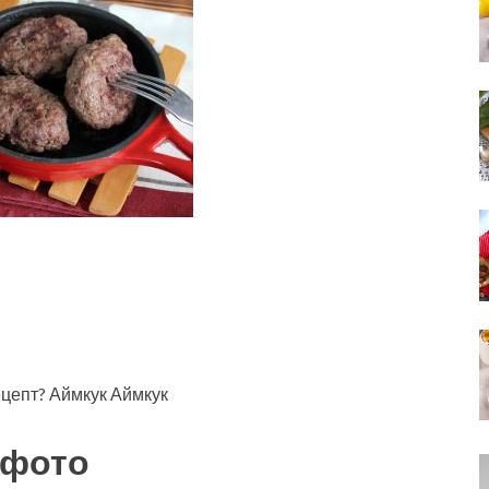
ецепт? Аймкук Аймкук
 фото