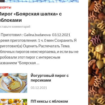
ЕСЕРТЫ
Пирог «Боярская шапка» с
яблоками
ставьте комментарий
 Приготовил : Galina.budanova 03.12.2021
ремя приготовления: 1 ч. 0 мин Сохранить Я
риготовил(а) Оценить Распечатать Тема
блочных пирогов неисчерпаема, и если вы не
робовали этот пирог с интересным
азванием "Боярская …
Йогуртовый пирог с
персиками
03.12.2021
ПП кексы с яблоком