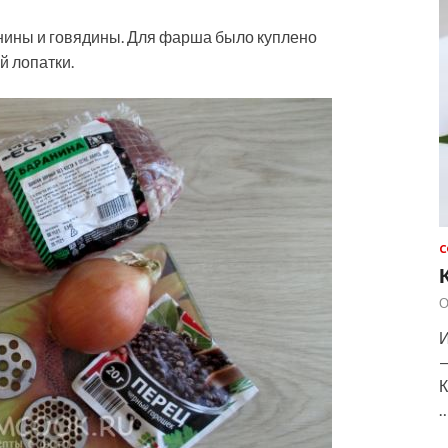
анины и говядины. Для фарша было куплено
й лопатки.
С
О
И
—
К