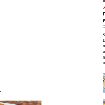
Д
О
5
В
п
я
п
н
а