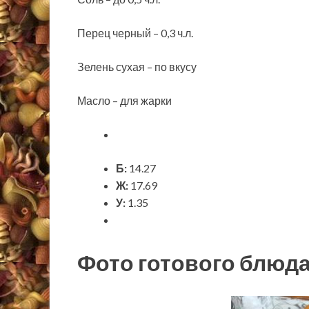
Перец черный – 0,3 ч.л.
Зелень сухая – по вкусу
Масло – для жарки
Б:
14.27
Ж:
17.69
У:
1.35
Фото готового блюд