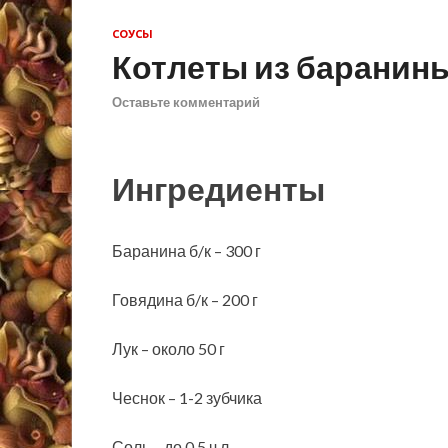
СОУСЫ
Котлеты из баранин
Оставьте комментарий
Ингредиенты
Баранина б/к – 300 г
Говядина б/к – 200 г
Лук – около 50 г
Чеснок – 1-2 зубчика
Соль – до 0,5 ч.л.