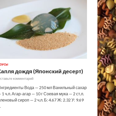
ОУСЫ
Капля дождя (Японский десерт)
ставьте комментарий
нгредиенты Вода — 250 мл Ванильный сахар
 1 ч.л. Агар-агар — 10 г Соевая мука — 2 ст.л.
леновый сироп — 2 ч.л. Б: 4.67 Ж: 2.32 У: 9.69
…