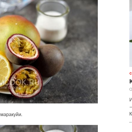
С
О
И
—
К
 маракуйи.