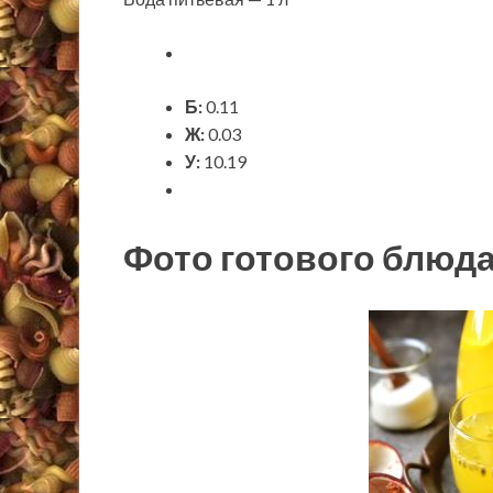
Б:
0.11
Ж:
0.03
У:
10.19
Фото готового блюд