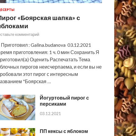
ЕСЕРТЫ
Пирог «Боярская шапка» с
яблоками
ставьте комментарий
 Приготовил : Galina.budanova 03.12.2021
ремя приготовления: 1 ч. 0 мин Сохранить Я
риготовил(а) Оценить Распечатать Тема
блочных пирогов неисчерпаема, и если вы не
робовали этот пирог с интересным
азванием "Боярская …
Йогуртовый пирог с
персиками
03.12.2021
ПП кексы с яблоком