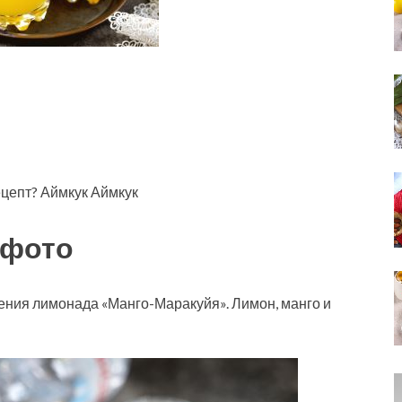
ецепт? Аймкук Аймкук
 фото
ения лимонада «Манго-Маракуйя». Лимон, манго и