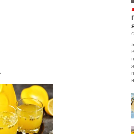
Д
О
5
В
п
я
а
п
н