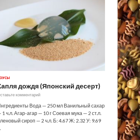
ОУСЫ
Капля дождя (Японский десерт)
ставьте комментарий
нгредиенты Вода — 250 мл Ванильный сахар
 1 ч.л. Агар-агар — 10 г Соевая мука — 2 ст.л.
леновый сироп — 2 ч.л. Б: 4.67 Ж: 2.32 У: 9.69
…