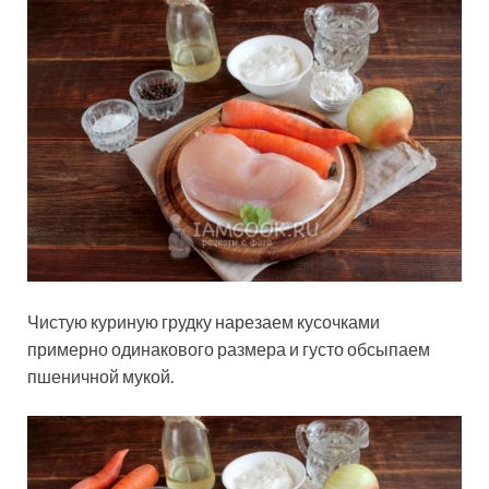
Чистую куриную грудку нарезаем кусочками
примерно одинакового размера и густо обсыпаем
пшеничной мукой.