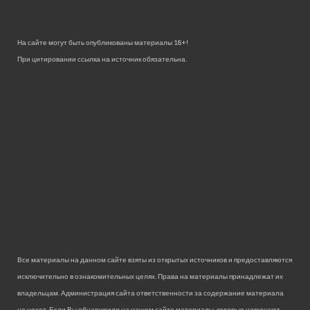
На сайте могут быть опубликованы материалы 18+!
При цитировании ссылка на источник обязательна.
Все материалы на данном сайте взяты из открытых источников и предоставляются
исключительно в ознакомительных целях. Права на материалы принадлежат их
владельцам. Администрация сайта ответственности за содержание материала
не несет. Если Вы обнаружили на нашем сайте материалы, которые нарушают