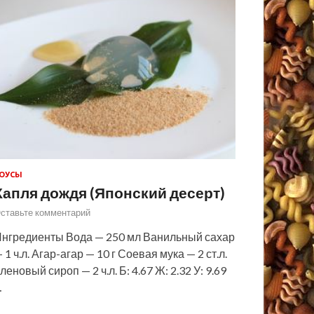
ОУСЫ
Капля дождя (Японский десерт)
ставьте комментарий
нгредиенты Вода — 250 мл Ванильный сахар
 1 ч.л. Агар-агар — 10 г Соевая мука — 2 ст.л.
леновый сироп — 2 ч.л. Б: 4.67 Ж: 2.32 У: 9.69
…