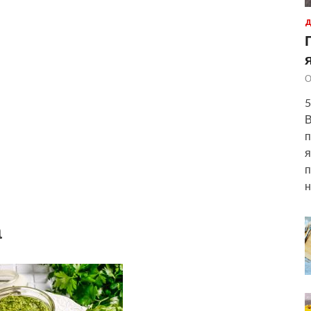
Д
О
5
В
п
я
п
н
а