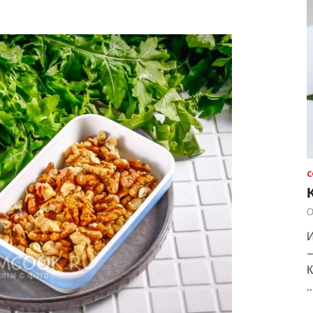
С
О
И
—
К