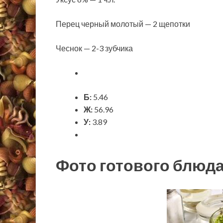
Перец черный молотый — 2 щепотки
Чеснок — 2-3 зубчика
Б:
5.46
Ж:
56.96
У:
3.89
Фото готового блюд