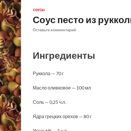
СОУСЫ
Соус песто из руккол
Оставьте комментарий
Ингредиенты
Руккола — 70 г
Масло оливковое — 100 мл
Соль — 0,25 ч.л.
Ядра грецких орехов — 80 г
Уксус 6% — 1 ч.л.