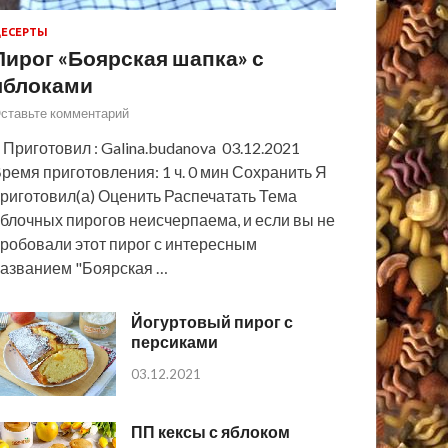
ЕСЕРТЫ
Пирог «Боярская шапка» с
яблоками
ставьте комментарий
 Приготовил : Galina.budanova 03.12.2021
ремя приготовления: 1 ч. 0 мин Сохранить Я
риготовил(а) Оценить Распечатать Тема
блочных пирогов неисчерпаема, и если вы не
робовали этот пирог с интересным
азванием "Боярская …
Йогуртовый пирог с
персиками
03.12.2021
ПП кексы с яблоком