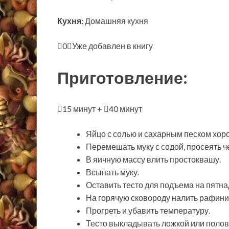
Кухня:
Домашняя кухня
0
Уже добавлен в книгу
Приготовление:
15 минут +
40 минут
Яйцо с солью и сахарным песком хоро
Перемешать муку с содой, просеять че
В яичную массу влить простоквашу.
Всыпать муку.
Оставить тесто для подъема на пятна
На горячую сковороду налить рафин
Прогреть и убавить температуру.
Тесто выкладывать ложкой или полов