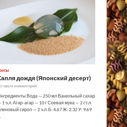
ОУСЫ
Капля дождя (Японский десерт)
ставьте комментарий
нгредиенты Вода — 250 мл Ванильный сахар
 1 ч.л. Агар-агар — 10 г Соевая мука — 2 ст.л.
леновый сироп — 2 ч.л. Б: 4.67 Ж: 2.32 У: 9.69
…