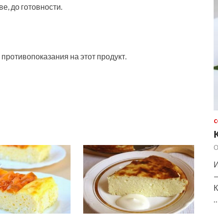
е, до готовности.
 противопоказания на этот продукт.
С
О
И
—
К