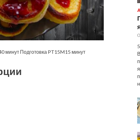
Д
О
5
0 минут Подготовка PT15M15 минут
В
п
рции
я
п
н