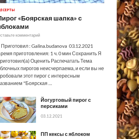
ЕСЕРТЫ
Пирог «Боярская шапка» с
яблоками
ставьте комментарий
 Приготовил : Galina.budanova 03.12.2021
ремя приготовления: 1 ч. 0 мин Сохранить Я
риготовил(а) Оценить Распечатать Тема
блочных пирогов неисчерпаема, и если вы не
робовали этот пирог с интересным
азванием "Боярская …
Йогуртовый пирог с
персиками
03.12.2021
ПП кексы с яблоком