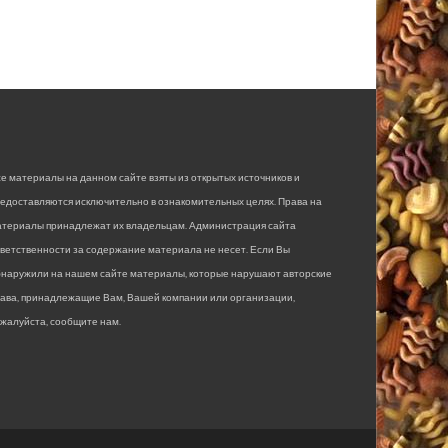
е материалы на данном сайте взяты из открытых источников и
едоставляются исключительно в ознакомительных целях. Права на
атериалы принадлежат их владельцам. Администрация сайта
ветственности за содержание материала не несет. Если Вы
бнаружили на нашем сайте материалы, которые нарушают авторские
рава, принадлежащие Вам, Вашей компании или организации,
жалуйста, сообщите нам.