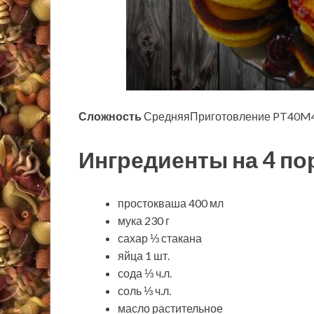
Сложность
СредняяПриготовление PT40M4
Ингредиенты на 4 по
простокваша 400 мл
мука 230 г
сахар ⅓ стакана
яйца 1 шт.
сода ⅓ ч.л.
соль ⅓ ч.л.
масло растительное