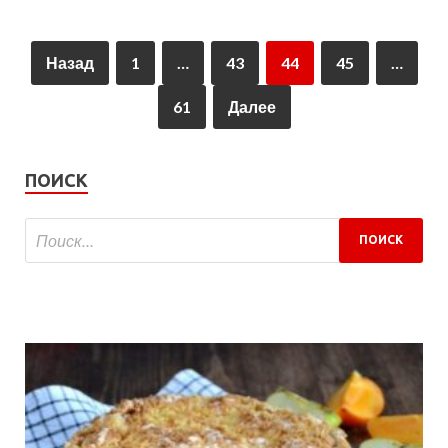
Назад
1
…
43
44
45
…
61
Далее
ПОИСК