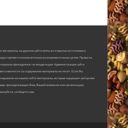
е материалы на данном сайте взяты из открытых источников и
едоставляются исключительно в ознакомительных целях. Права на
атериалы принадлежат их владельцам. Администрация сайта
ветственности за содержание материала не несет. Если Вы
бнаружили на нашем сайте материалы, которые нарушают авторские
рава, принадлежащие Вам, Вашей компании или организации,
жалуйста, сообщите нам.