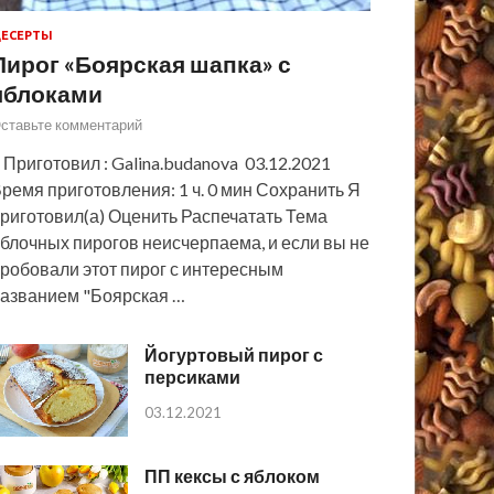
ЕСЕРТЫ
Пирог «Боярская шапка» с
яблоками
ставьте комментарий
 Приготовил : Galina.budanova 03.12.2021
ремя приготовления: 1 ч. 0 мин Сохранить Я
риготовил(а) Оценить Распечатать Тема
блочных пирогов неисчерпаема, и если вы не
робовали этот пирог с интересным
азванием "Боярская …
Йогуртовый пирог с
персиками
03.12.2021
ПП кексы с яблоком