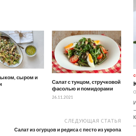
С
зыком, сыром и
Салат с тунцом, стручковой
и
фасолью и помидорами
О
26.11.2021
И
—
К
СЛЕДУЮЩАЯ СТАТЬЯ
Салат из огурцов и редиса с песто из укропа