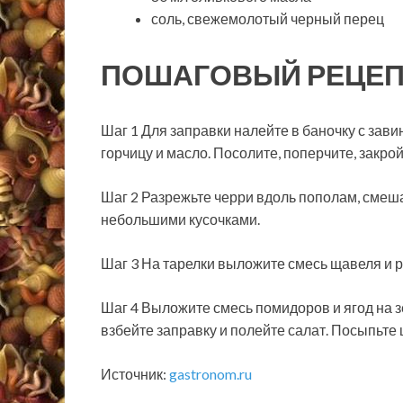
соль, свежемолотый черный перец
ПОШАГОВЫЙ РЕЦЕП
Шаг 1 Для заправки налейте в баночку с зав
горчицу и масло. Посолите, поперчите, закро
Шаг 2 Разрежьте черри вдоль пополам, смеш
небольшими кусочками.
Шаг 3 На тарелки выложите смесь щавеля и р
Шаг 4 Выложите смесь помидоров и ягод на з
взбейте заправку и полейте салат. Посыпьте 
Источник:
gastronom.ru