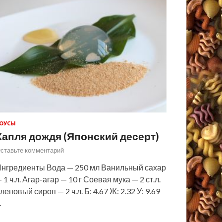
ОУСЫ
Капля дождя (Японский десерт)
ставьте комментарий
нгредиенты Вода — 250 мл Ванильный сахар
 1 ч.л. Агар-агар — 10 г Соевая мука — 2 ст.л.
леновый сироп — 2 ч.л. Б: 4.67 Ж: 2.32 У: 9.69
…