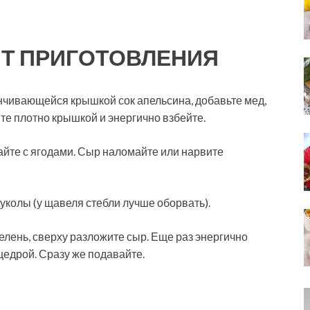
Т ПРИГОТОВЛЕНИЯ
инчивающейся крышкой сок апельсина, добавьте мед,
йте плотно крышкой и энергично взбейте.
айте с ягодами. Сыр наломайте или нарвите
уколы (у щавеля стебли лучше оборвать).
елень, сверху разложите сыр. Еще раз энергично
цедрой. Сразу же подавайте.