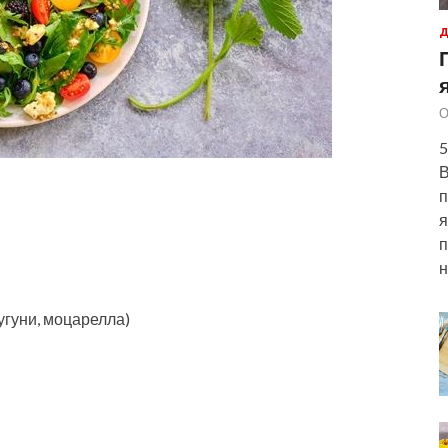
Д
О
5
В
п
я
п
н
угуни, моцарелла)