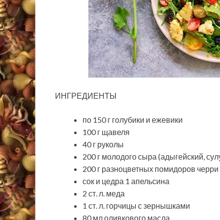
ИНГРЕДИЕНТЫ
по 150 г голубики и ежевики
100 г щавеля
40 г руколы
200 г молодого сыра (адыгейский, сул
200 г разноцветных помидоров черри
сок и цедра 1 апельсина
2 ст. л. меда
1 ст. л. горчицы с зернышками
80 мл оливкового масла