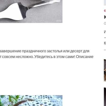
С
О
И
—
К
 завершение праздничного застолья или десерт для
рт совсем несложно. Убедитесь в этом сами! Описание