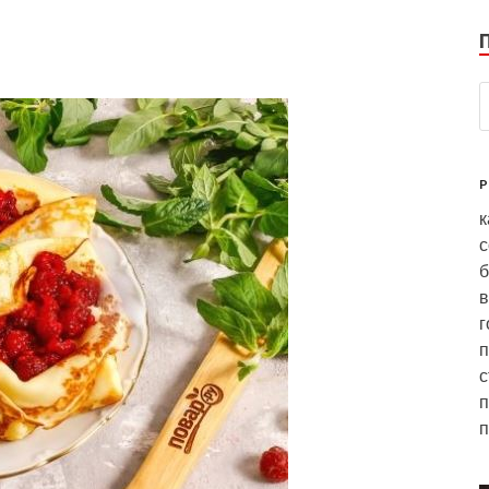
P
к
с
б
в
г
п
с
п
п