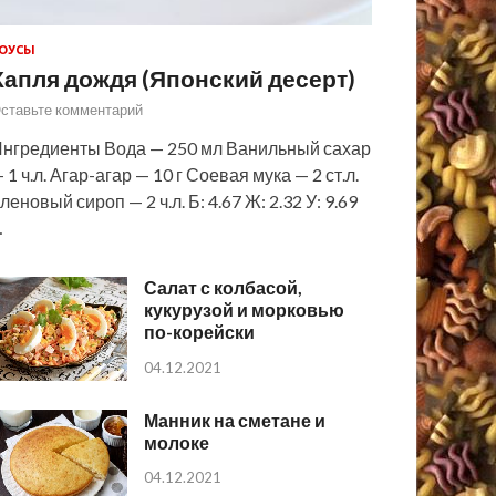
ОУСЫ
Капля дождя (Японский десерт)
ставьте комментарий
нгредиенты Вода — 250 мл Ванильный сахар
 1 ч.л. Агар-агар — 10 г Соевая мука — 2 ст.л.
леновый сироп — 2 ч.л. Б: 4.67 Ж: 2.32 У: 9.69
…
Салат с колбасой,
кукурузой и морковью
по-корейски
04.12.2021
Манник на сметане и
молоке
04.12.2021