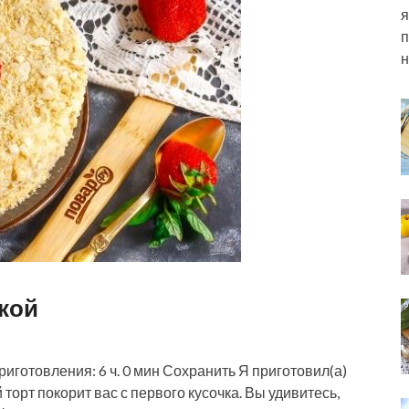
я
п
н
кой
риготовления: 6 ч. 0 мин Сохранить Я приготовил(а)
орт покорит вас с первого кусочка. Вы удивитесь,