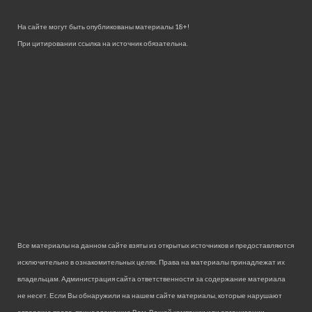
На сайте могут быть опубликованы материалы 18+!
При цитировании ссылка на источник обязательна.
Все материалы на данном сайте взяты из открытых источников и предоставляются
исключительно в ознакомительных целях. Права на материалы принадлежат их
владельцам. Администрация сайта ответственности за содержание материала
не несет. Если Вы обнаружили на нашем сайте материалы, которые нарушают
авторские права, принадлежащие Вам, Вашей компании или организации,