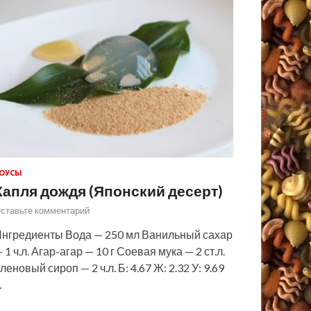
ОУСЫ
Капля дождя (Японский десерт)
ставьте комментарий
нгредиенты Вода — 250 мл Ванильный сахар
 1 ч.л. Агар-агар — 10 г Соевая мука — 2 ст.л.
леновый сироп — 2 ч.л. Б: 4.67 Ж: 2.32 У: 9.69
…