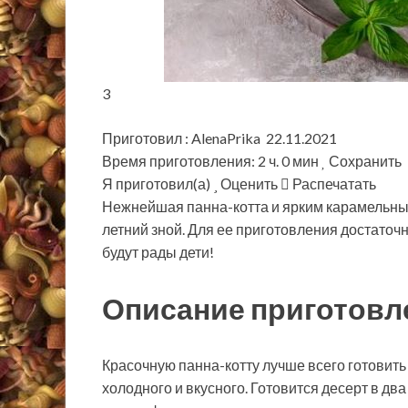
3
Приготовил : AlenaPrika 22.11.2021
Время приготовления: 2 ч. 0 мин
Сохранить
Я приготовил(а)
Оценить
Распечатать
Нежнейшая панна-котта и ярким карамельным
летний зной. Для ее приготовления достаточ
будут рады дети!
Описание приготовл
Красочную панна-котту лучше всего готовить 
холодного и вкусного. Готовится десерт в дв