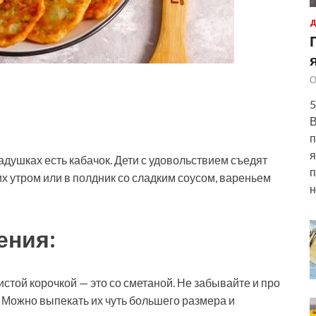
Д
О
5
В
п
я
адушках есть кабачок. Дети с удовольствием съедят
п
их утром или в полдник со сладким соусом, вареньем
н
ения:
стой корочкой — это со сметаной. Не забывайте и про
. Можно выпекать их чуть большего размера и