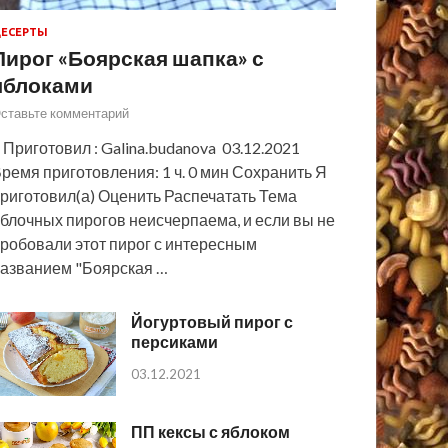
ЕСЕРТЫ
Пирог «Боярская шапка» с
яблоками
ставьте комментарий
 Приготовил : Galina.budanova 03.12.2021
ремя приготовления: 1 ч. 0 мин Сохранить Я
риготовил(а) Оценить Распечатать Тема
блочных пирогов неисчерпаема, и если вы не
робовали этот пирог с интересным
азванием "Боярская …
Йогуртовый пирог с
персиками
03.12.2021
ПП кексы с яблоком