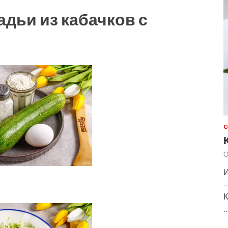
адьи из кабачков с
С
О
И
—
К