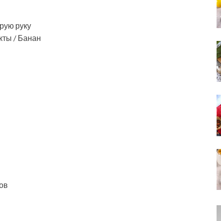
орую руку
кты / Банан
ов