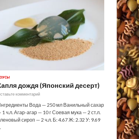
ОУСЫ
Капля дождя (Японский десерт)
ставьте комментарий
нгредиенты Вода — 250 мл Ванильный сахар
 1 ч.л. Агар-агар — 10 г Соевая мука — 2 ст.л.
леновый сироп — 2 ч.л. Б: 4.67 Ж: 2.32 У: 9.69
…