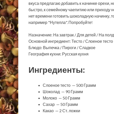
вкуса предлагаю добавить к начинке орехи, но
быстро, к семейному чаепитию или приходу н
нет времени готовить шоколадную начинку, 
например "Нутелла". Попробуйте!
Назначение: На завтрак / Для детей / На полд
Основной ингредиент: Тесто / Слоеное тесто
Блюдо: Выпечка / Пироги / Сладкое
География кухни: Русская кухня
Ингредиенты:
Слоеное тесто — 500 Грамм
Шоколад — 90 Грамм
Молоко — 50 Грамм
Сахар — 50 Грамм
Какао — 2 Ст. ложки