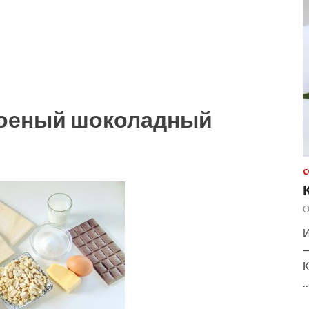
лоеный шоколадный
С
О
И
—
К