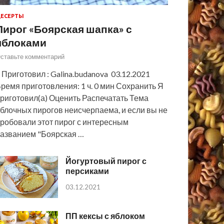
ЕСЕРТЫ
Пирог «Боярская шапка» с
яблоками
ставьте комментарий
 Приготовил : Galina.budanova 03.12.2021
ремя приготовления: 1 ч. 0 мин Сохранить Я
риготовил(а) Оценить Распечатать Тема
блочных пирогов неисчерпаема, и если вы не
робовали этот пирог с интересным
азванием "Боярская …
Йогуртовый пирог с
персиками
03.12.2021
ПП кексы с яблоком