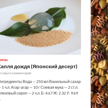
ОУСЫ
Капля дождя (Японский десерт)
ставьте комментарий
нгредиенты Вода — 250 мл Ванильный сахар
 1 ч.л. Агар-агар — 10 г Соевая мука — 2 ст.л.
леновый сироп — 2 ч.л. Б: 4.67 Ж: 2.32 У: 9.69
…