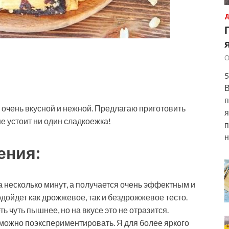
Д
О
5
В
п
я очень вкусной и нежной. Предлагаю приготовить
я
е устоит ни один сладкоежка!
п
н
ения:
 несколько минут, а получается очень эффектным и
дойдет как дрожжевое, так и бездрожжевое тесто.
 чуть пышнее, но на вкусе это не отразится.
 можно поэкспериментировать. Я для более яркого