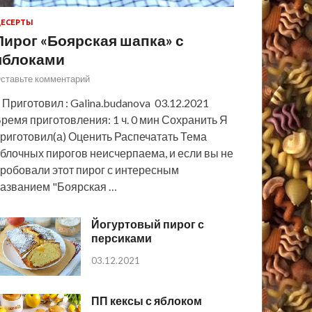
ЕСЕРТЫ
Пирог «Боярская шапка» с
яблоками
ставьте комментарий
 Приготовил : Galina.budanova 03.12.2021
ремя приготовления: 1 ч. 0 мин Сохранить Я
риготовил(а) Оценить Распечатать Тема
блочных пирогов неисчерпаема, и если вы не
робовали этот пирог с интересным
азванием "Боярская …
Йогуртовый пирог с
персиками
03.12.2021
ПП кексы с яблоком