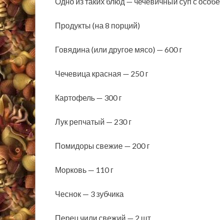
Одно из таких блюд — чечевичный суп с осо
Продукты (на 8 порций
)
Говядина (или другое мясо) — 600 г
Чечевица красная — 250 г
Картофель — 300 г
Лук репчатый — 230 г
Помидоры свежие — 200 г
Морковь — 110 г
Чеснок — 3 зубчика
Перец чили свежий — 2 шт.