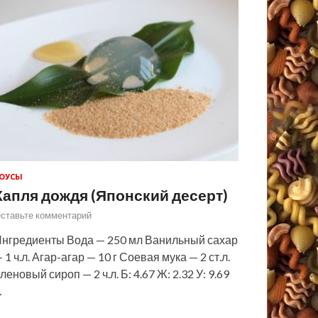
ОУСЫ
Капля дождя (Японский десерт)
ставьте комментарий
нгредиенты Вода — 250 мл Ванильный сахар
 1 ч.л. Агар-агар — 10 г Соевая мука — 2 ст.л.
леновый сироп — 2 ч.л. Б: 4.67 Ж: 2.32 У: 9.69
…