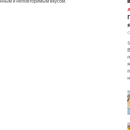
бенным и неповторимым вкусом.
Д
О
5
В
п
я
п
н