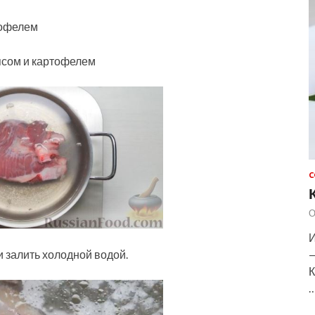
тофелем
ясом и картофелем
С
О
И
 залить холодной водой.
—
К