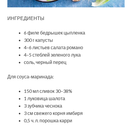
ИНГРЕДИЕНТЫ
6 филе бедрышек цыпленка
300 г капусты
4–6 листьев салата романо
4–5 стеблей зеленого лука
соль, черный перец
Для соуса-маринада:
150 мл сливок 30–38%
1 луковица шалота
3 зубчика чеснока
3 см свежего корня имбиря
0,5 ч. л. порошка карри