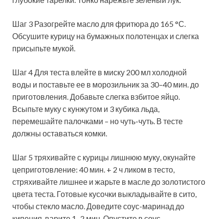
Шаг 3 Разогрейте масло для фритюра до 165 °С.
Обсушите курицу на бумажных полотенцах и слегка
присыпьте мукой.
Шаг 4 Для теста влейте в миску 200 мл холодной
воды и поставьте ее в морозильник за 30–40 мин. до
приготовления. Добавьте слегка взбитое яйцо.
Всыпьте муку с кунжутом и 3 кубика льда,
перемешайте палочками – но чуть-чуть. В тесте
должны оставаться комки.
Шаг 5 тряхивайте с курицы лишнюю муку, окунайте
цеприготовление: 40 мин. + 2 ч ликом в тесто,
стряхивайте лишнее и жарьте в масле до золотистого
цвета теста. Готовые кусочки выкладывайте в сито,
чтобы стекло масло. Доведите соус-маринад до
кипения, варите 1–2 мин. Опустите в соус