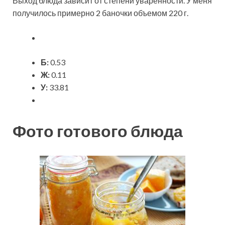
Выход блюда зависит от степени уваренности. У меня
получилось примерно 2 баночки объемом 220 г.
Б:
0.53
Ж:
0.11
У:
33.81
Фото готового блюда