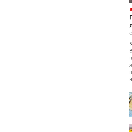
Д
О
5
В
п
я
п
н