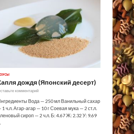
ОУСЫ
Капля дождя (Японский десерт)
ставьте комментарий
нгредиенты Вода — 250 мл Ванильный сахар
 1 ч.л. Агар-агар — 10 г Соевая мука — 2 ст.л.
леновый сироп — 2 ч.л. Б: 4.67 Ж: 2.32 У: 9.69
…