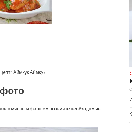
ецепт? Аймкук Аймкук
С
 фото
О
И
—
бами и мясным фаршем возьмите необходимые
К