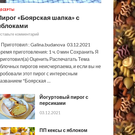
ЕСЕРТЫ
Пирог «Боярская шапка» с
яблоками
ставьте комментарий
 Приготовил : Galina.budanova 03.12.2021
ремя приготовления: 1 ч. 0 мин Сохранить Я
риготовил(а) Оценить Распечатать Тема
блочных пирогов неисчерпаема, и если вы не
робовали этот пирог с интересным
азванием "Боярская …
Йогуртовый пирог с
персиками
03.12.2021
ПП кексы с яблоком