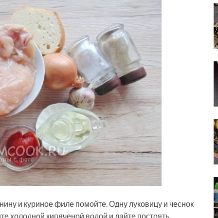
ину и куриное филе помойте. Одну луковицу и чеснок
йте холодной кипяченой водой и дайте постоять