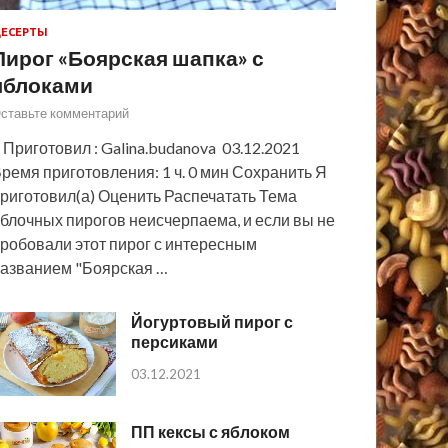
ЕСЕРТЫ
Пирог «Боярская шапка» с
яблоками
ставьте комментарий
 Приготовил : Galina.budanova 03.12.2021
ремя приготовления: 1 ч. 0 мин Сохранить Я
риготовил(а) Оценить Распечатать Тема
блочных пирогов неисчерпаема, и если вы не
робовали этот пирог с интересным
азванием "Боярская …
Йогуртовый пирог с
персиками
03.12.2021
ПП кексы с яблоком