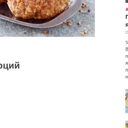
Д
О
5
В
п
рций
я
п
н