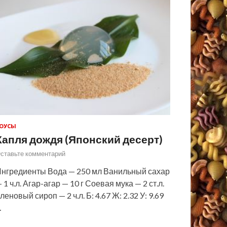
ОУСЫ
Капля дождя (Японский десерт)
ставьте комментарий
нгредиенты Вода — 250 мл Ванильный сахар
 1 ч.л. Агар-агар — 10 г Соевая мука — 2 ст.л.
леновый сироп — 2 ч.л. Б: 4.67 Ж: 2.32 У: 9.69
…