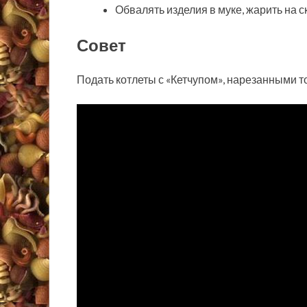
Обвалять изделия в муке, жарить на с
Совет
Подать котлеты с «Кетчупом», нарезанными т