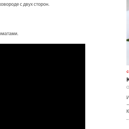
ковороде с двух сторон.
оматами.
С
О
И
—
К