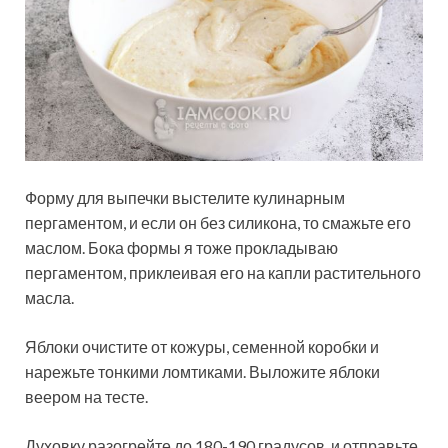
Форму для выпечки выстелите кулинарным
пергаментом, и если он без силикона, то смажьте его
маслом. Бока формы я тоже прокладываю
пергаментом, приклеивая его на капли растительного
масла.
Яблоки очистите от кожуры, семенной коробки и
нарежьте тонкими ломтиками. Выложите яблоки
веером на тесте.
Духовку разогрейте до 180-190 градусов, и отправьте