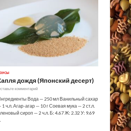
ОУСЫ
Капля дождя (Японский десерт)
ставьте комментарий
нгредиенты Вода — 250 мл Ванильный сахар
 1 ч.л. Агар-агар — 10 г Соевая мука — 2 ст.л.
леновый сироп — 2 ч.л. Б: 4.67 Ж: 2.32 У: 9.69
…