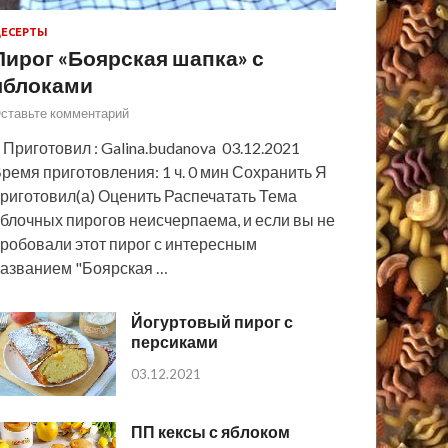
ЕСЕРТЫ
Пирог «Боярская шапка» с
яблоками
ставьте комментарий
 Приготовил : Galina.budanova 03.12.2021
ремя приготовления: 1 ч. 0 мин Сохранить Я
риготовил(а) Оценить Распечатать Тема
блочных пирогов неисчерпаема, и если вы не
робовали этот пирог с интересным
азванием "Боярская …
Йогуртовый пирог с
персиками
03.12.2021
ПП кексы с яблоком