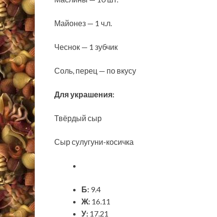
Майонез — 1 ч.л.
Чеснок — 1 зубчик
Соль, перец — по вкусу
Для украшения:
Твёрдый сыр
Сыр сулугуни-косичка
Б:
9.4
Ж:
16.11
У:
17.21