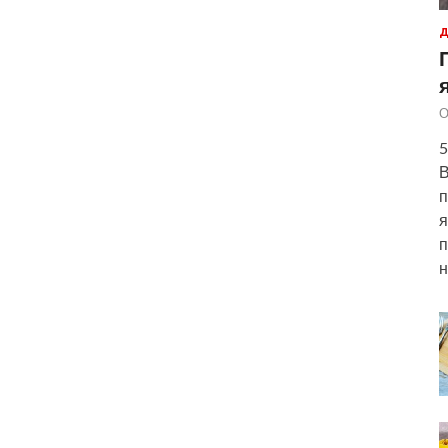
Д
О
5
В
п
я
п
н