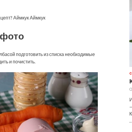
ецепт? Аймкук Аймкук
 фото
олбасой подготовить из списка необходимые
ить и почистить.
С
О
И
—
К