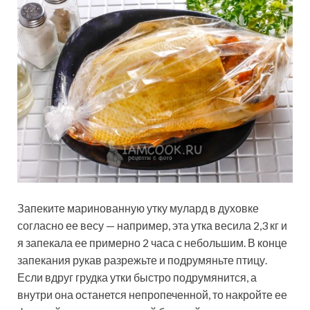
Запеките маринованную утку мулард в духовке
согласно ее весу — например, эта утка весила 2,3 кг и
я запекала ее примерно 2 часа с небольшим. В конце
запекания рукав разрежьте и подрумяньте птицу.
Если вдруг грудка утки быстро подрумянится, а
внутри она останется непропеченной, то накройте ее