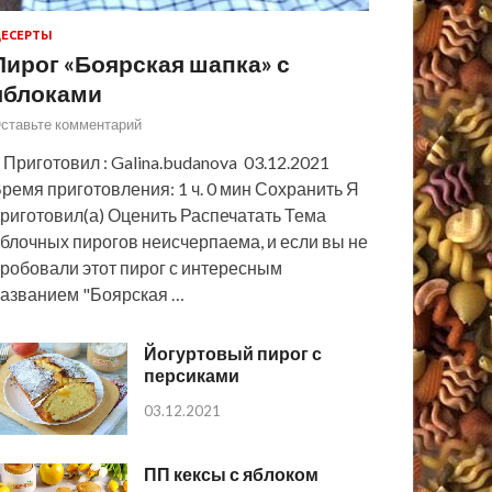
ЕСЕРТЫ
Пирог «Боярская шапка» с
яблоками
ставьте комментарий
 Приготовил : Galina.budanova 03.12.2021
ремя приготовления: 1 ч. 0 мин Сохранить Я
риготовил(а) Оценить Распечатать Тема
блочных пирогов неисчерпаема, и если вы не
робовали этот пирог с интересным
азванием "Боярская …
Йогуртовый пирог с
персиками
03.12.2021
ПП кексы с яблоком