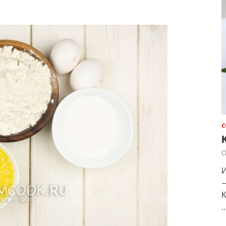
С
О
И
—
К