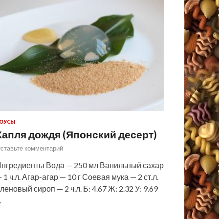
ОУСЫ
Капля дождя (Японский десерт)
ставьте комментарий
нгредиенты Вода — 250 мл Ванильный сахар
 1 ч.л. Агар-агар — 10 г Соевая мука — 2 ст.л.
леновый сироп — 2 ч.л. Б: 4.67 Ж: 2.32 У: 9.69
…