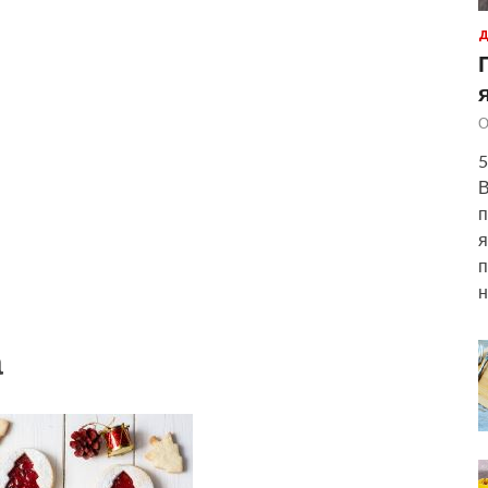
Д
О
5
В
п
я
п
н
а