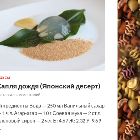
ОУСЫ
Капля дождя (Японский десерт)
ставьте комментарий
нгредиенты Вода — 250 мл Ванильный сахар
 1 ч.л. Агар-агар — 10 г Соевая мука — 2 ст.л.
леновый сироп — 2 ч.л. Б: 4.67 Ж: 2.32 У: 9.69
…