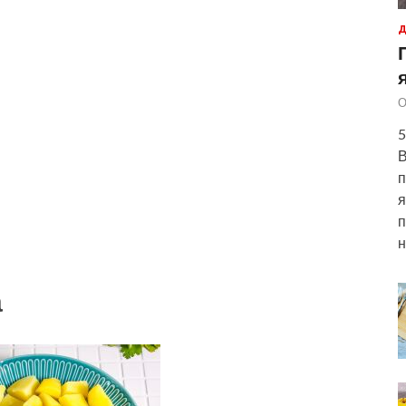
Д
О
5
В
п
я
п
н
а