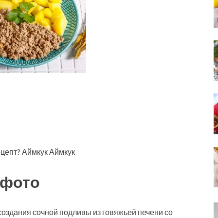
ецепт? Аймкук Аймкук
 фото
оздания сочной подливы из говяжьей печени со