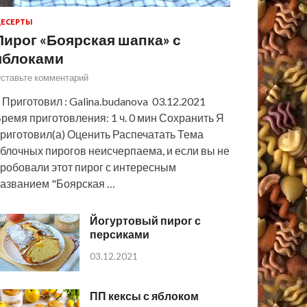
ЕСЕРТЫ
Пирог «Боярская шапка» с
яблоками
ставьте комментарий
 Приготовил : Galina.budanova 03.12.2021
ремя приготовления: 1 ч. 0 мин Сохранить Я
риготовил(а) Оценить Распечатать Тема
блочных пирогов неисчерпаема, и если вы не
робовали этот пирог с интересным
азванием "Боярская …
Йогуртовый пирог с
персиками
03.12.2021
ПП кексы с яблоком