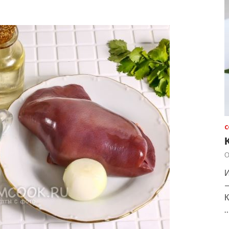
С
О
И
—
К