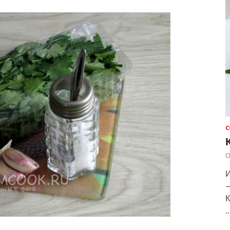
С
О
И
—
К