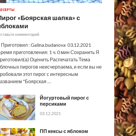
ЕСЕРТЫ
Пирог «Боярская шапка» с
яблоками
ставьте комментарий
 Приготовил : Galina.budanova 03.12.2021
ремя приготовления: 1 ч. 0 мин Сохранить Я
риготовил(а) Оценить Распечатать Тема
блочных пирогов неисчерпаема, и если вы не
робовали этот пирог с интересным
азванием "Боярская …
Йогуртовый пирог с
персиками
03.12.2021
ПП кексы с яблоком