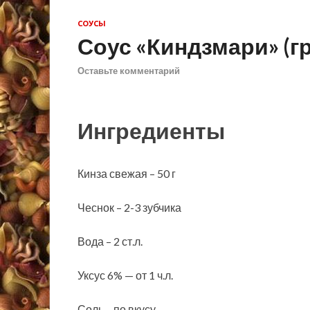
СОУСЫ
Соус «Киндзмари» (г
Оставьте комментарий
Ингредиенты
Кинза свежая – 50 г
Чеснок – 2-3 зубчика
Вода – 2 ст.л.
Уксус 6% — от 1 ч.л.
Соль – по вкусу