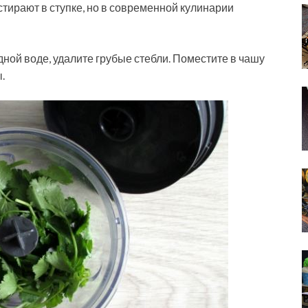
тирают в ступке, но в современной кулинарии
дной воде, удалите грубые стебли. Поместите в чашу
.