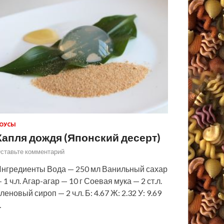
ОУСЫ
Капля дождя (Японский десерт)
ставьте комментарий
нгредиенты Вода — 250 мл Ванильный сахар
 1 ч.л. Агар-агар — 10 г Соевая мука — 2 ст.л.
леновый сироп — 2 ч.л. Б: 4.67 Ж: 2.32 У: 9.69
…