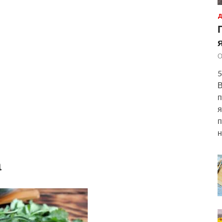
Д
О
5
В
п
я
п
н
а