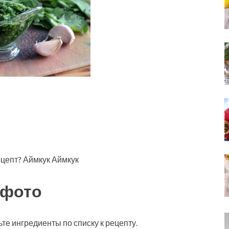
ецепт? Аймкук Аймкук
 фото
те ингредиенты по списку к рецепту.