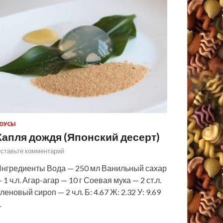
ОУСЫ
Капля дождя (Японский десерт)
ставьте комментарий
нгредиенты Вода — 250 мл Ванильный сахар
 1 ч.л. Агар-агар — 10 г Соевая мука — 2 ст.л.
леновый сироп — 2 ч.л. Б: 4.67 Ж: 2.32 У: 9.69
…