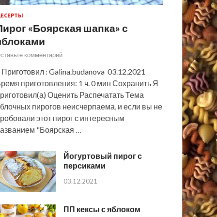
ЕСЕРТЫ
Пирог «Боярская шапка» с
яблоками
ставьте комментарий
 Приготовил : Galina.budanova 03.12.2021
ремя приготовления: 1 ч. 0 мин Сохранить Я
риготовил(а) Оценить Распечатать Тема
блочных пирогов неисчерпаема, и если вы не
робовали этот пирог с интересным
азванием "Боярская …
Йогуртовый пирог с
персиками
03.12.2021
ПП кексы с яблоком