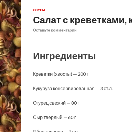
СОУСЫ
Салат с креветками,
Оставьте комментарий
Ингредиенты
Креветки (хвосты) — 200 г
Кукуруза консервированная — 3 ст.л.
Огурец свежий — 80 г
Сыр твердый — 60 г
Яйцо куриное — 1 шт.