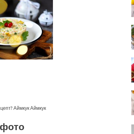
ецепт? Аймкук Аймкук
 фото