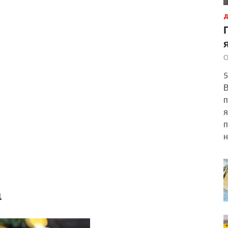
Д
О
5
В
п
я
п
н
а