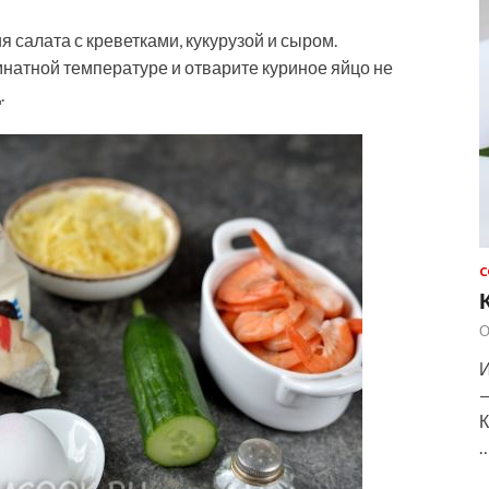
 салата с креветками, кукурузой и сыром.
натной температуре и отварите куриное яйцо не
.
С
О
И
—
К