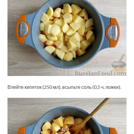
Влейте кипяток (250 мл), всыпьте соль (0,5 ч. ложки).