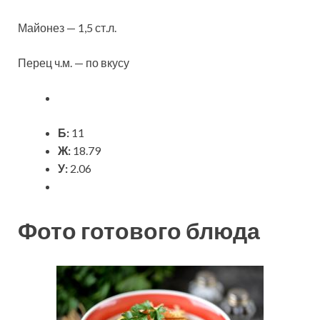
Майонез — 1,5 ст.л.
Перец ч.м. — по вкусу
Б:
11
Ж:
18.79
У:
2.06
Фото готового блюда