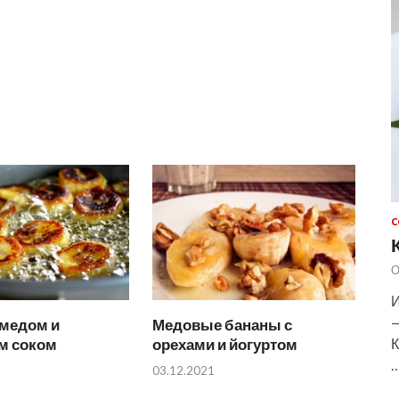
С
О
И
—
 медом и
Медовые бананы с
м соком
орехами и йогуртом
К
03.12.2021