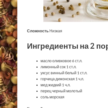
Сложность
Низкая
Ингредиенты на 2 по
масло оливковое 6 ст.л.
лимонный сок 1 ст.л.
уксус винный белый 1 ст.л.
горчица дижонская 1 ч.л.
мед жидкий 1 ч.л.
перец черный молотый
соль морская