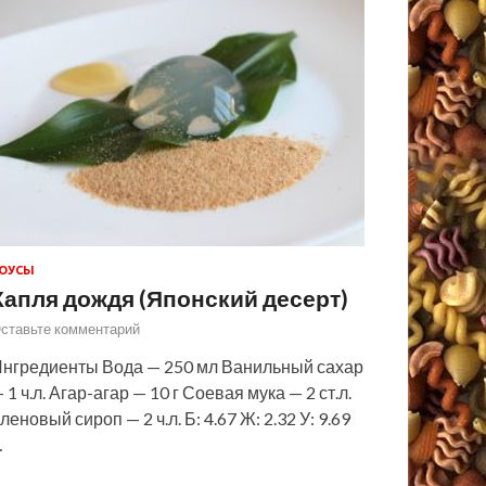
ОУСЫ
Капля дождя (Японский десерт)
ставьте комментарий
нгредиенты Вода — 250 мл Ванильный сахар
 1 ч.л. Агар-агар — 10 г Соевая мука — 2 ст.л.
леновый сироп — 2 ч.л. Б: 4.67 Ж: 2.32 У: 9.69
…