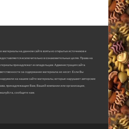
е материалы на данном сайте взяты из открытых источников и
едоставляются исключительно в ознакомительных целях. Права на
атериалы принадлежат их владельцам. Администрация сайта
ветственности за содержание материала не несет. Если Вы
бнаружили на нашем сайте материалы, которые нарушают авторские
рава, принадлежащие Вам, Вашей компании или организации,
жалуйста, сообщите нам.