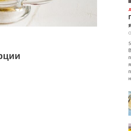
Д
О
5
В
рции
п
я
п
н