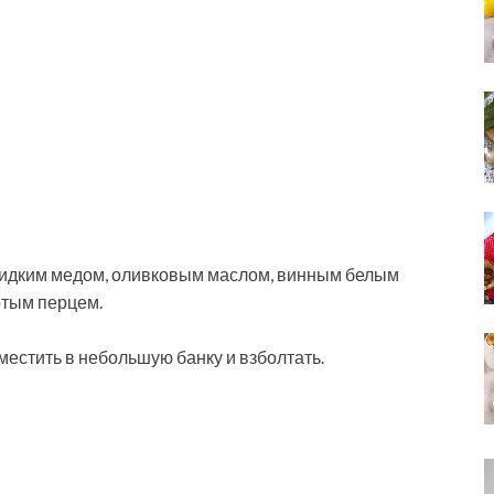
жидким медом, оливковым маслом, винным белым
отым перцем.
местить в небольшую банку и взболтать.