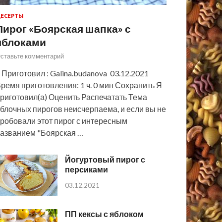
ЕСЕРТЫ
Пирог «Боярская шапка» с
яблоками
ставьте комментарий
 Приготовил : Galina.budanova 03.12.2021
ремя приготовления: 1 ч. 0 мин Сохранить Я
риготовил(а) Оценить Распечатать Тема
блочных пирогов неисчерпаема, и если вы не
робовали этот пирог с интересным
азванием "Боярская …
Йогуртовый пирог с
персиками
03.12.2021
ПП кексы с яблоком