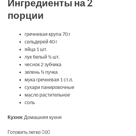
Ингредиенты на 2
порции
гречневая крупа 70 г
сельдерей 40 г
яйца 1 шт.
лук белый ½ шт.
чеснок 2 зубчика
зелень ½ пучка
мука гречневая 1 ст.л.
сухари панировочные
масло растительное
соль
Кухня:
Домашняя кухня
Готовить легко
0