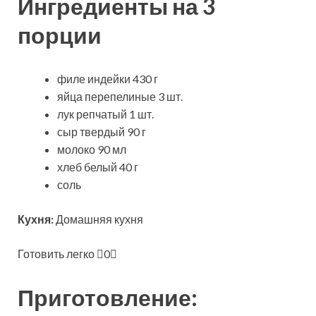
Ингредиенты на 3
порции
филе индейки 430 г
яйца перепелиные 3 шт.
лук репчатый 1 шт.
сыр твердый 90 г
молоко 90 мл
хлеб белый 40 г
соль
Кухня:
Домашняя кухня
Готовить легко
0
Приготовление: