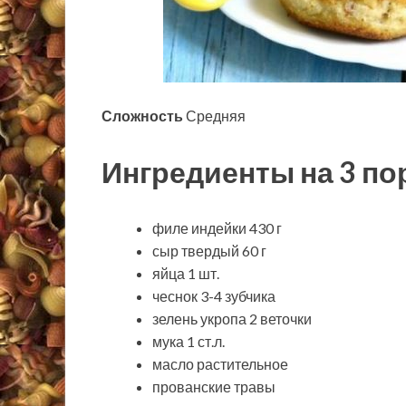
Сложность
Средняя
Ингредиенты на 3 по
филе индейки 430 г
сыр твердый 60 г
яйца 1 шт.
чеснок 3-4 зубчика
зелень укропа 2 веточки
мука 1 ст.л.
масло растительное
прованские травы