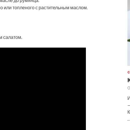
масле до румянца.
о или топленого с растительным маслом.
м салатом.
С
О
И
—
К