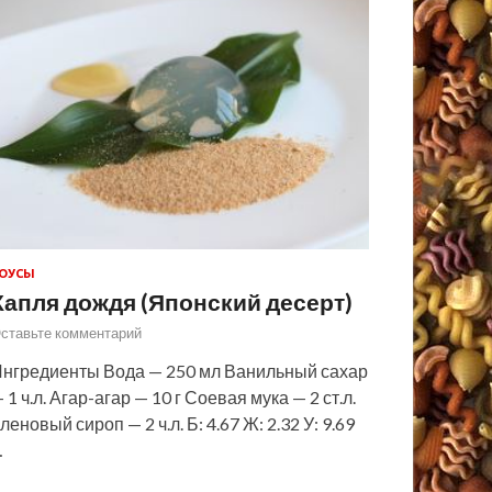
ОУСЫ
Капля дождя (Японский десерт)
ставьте комментарий
нгредиенты Вода — 250 мл Ванильный сахар
 1 ч.л. Агар-агар — 10 г Соевая мука — 2 ст.л.
леновый сироп — 2 ч.л. Б: 4.67 Ж: 2.32 У: 9.69
…