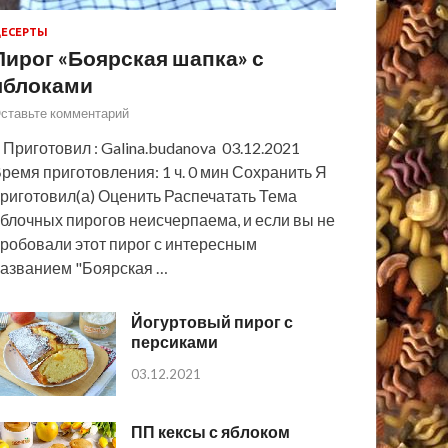
ЕСЕРТЫ
Пирог «Боярская шапка» с
яблоками
ставьте комментарий
 Приготовил : Galina.budanova 03.12.2021
ремя приготовления: 1 ч. 0 мин Сохранить Я
риготовил(а) Оценить Распечатать Тема
блочных пирогов неисчерпаема, и если вы не
робовали этот пирог с интересным
азванием "Боярская …
Йогуртовый пирог с
персиками
03.12.2021
ПП кексы с яблоком