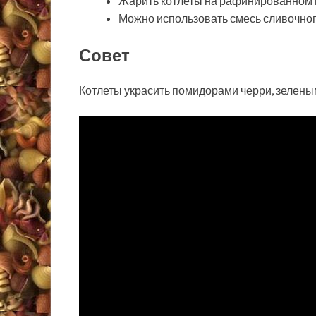
Жарить котлеты на рафинированном 
Можно использовать смесь сливочног
Совет
Котлеты украсить помидорами черри, зелены