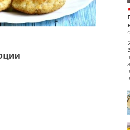
Д
О
5
В
рции
п
я
п
н