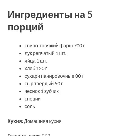
Ингредиенты на 5
порций
свино-говяжий фарш 700 г
лук репчатый 1 шт.
яйца 1 шт.
хлеб 120 г
сухари панировочные 80 г
сыр твердый 50 г
чеснок 1 зубчик
специи
соль
Кухня:
Домашняя кухня
Готовить легко
0