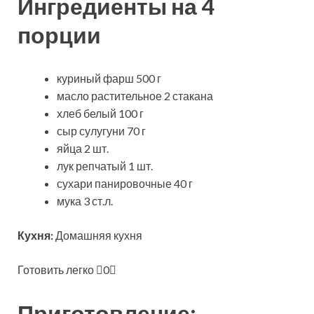
Ингредиенты на 4
порции
куриный фарш 500 г
масло растительное 2 стакана
хлеб белый 100 г
сыр сулугуни 70 г
яйца 2 шт.
лук репчатый 1 шт.
сухари панировочные 40 г
мука 3 ст.л.
Кухня:
Домашняя кухня
Готовить легко
0
Приготовление: