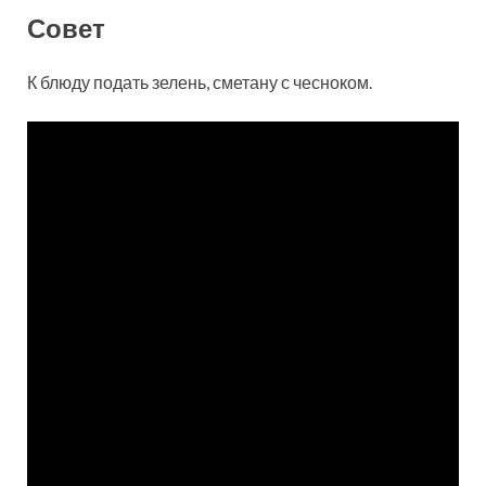
Совет
К блюду подать зелень, сметану с чесноком.