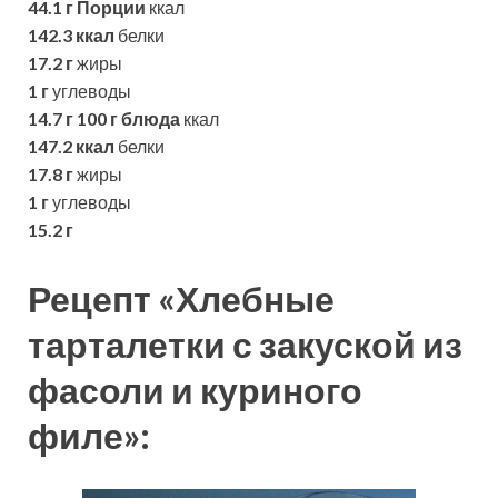
44.1 г
Порции
ккал
142.3 ккал
белки
17.2 г
жиры
1 г
углеводы
14.7 г
100 г блюда
ккал
147.2 ккал
белки
17.8 г
жиры
1 г
углеводы
15.2 г
Рецепт «Хлебные
тарталетки с закуской из
фасоли и куриного
филе»: