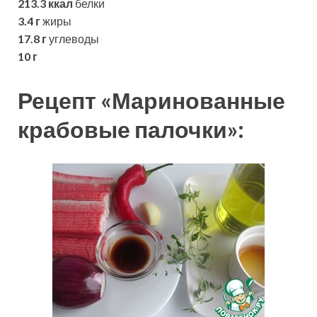
213.3 ккал
белки
3.4 г
жиры
17.8 г
углеводы
10 г
Рецепт «Маринованные
крабовые палочки»: