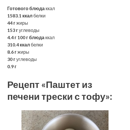
Готового блюда
ккал
1583.1 ккал
белки
44 г
жиры
153 г
углеводы
4.4 г
100 г блюда
ккал
310.4 ккал
белки
8.6 г
жиры
30 г
углеводы
0.9 г
Рецепт «Паштет из
печени трески с тофу»: