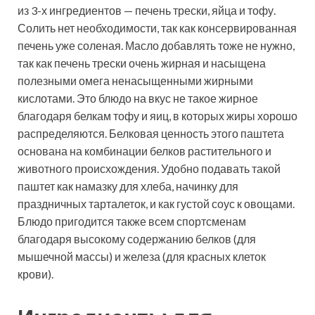
из 3-х ингредиентов — печень трески, яйца и тофу.
Солить нет необходимости, так как консервированная
печень уже соленая. Масло добавлять тоже не нужно,
так как печень трески очень жирная и насыщена
полезными омега
ненасыщенными жирными
кислотами. Это блюдо на вкус не такое жирное
благодаря белкам тофу и яиц, в которых жиры хорошо
распределяются. Белковая ценность этого паштета
основана на комбинации белков растительного и
животного происхождения. Удобно подавать такой
паштет как намазку для хлеба, начинку для
праздничных тарталеток, и как густой соус к овощами.
Блюдо пригодится также всем спортсменам
благодаря высокому содержанию белков (для
мышечной массы) и железа (для красных клеток
крови).