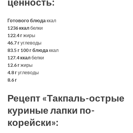
ценность:
Готового блюда
ккал
1236 ккал
белки
122.4 г
жиры
46.7 г
углеводы
83.5 г
100 г блюда
ккал
127.4 ккал
белки
12.6 г
жиры
4.8 г
углеводы
8.6 г
Рецепт «Такпаль-острые
куриные лапки по-
корейски»: