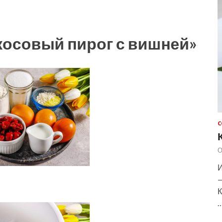
косовый пирог с вишней»
С
О
И
—
К