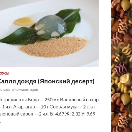
ОУСЫ
Капля дождя (Японский десерт)
ставьте комментарий
нгредиенты Вода — 250 мл Ванильный сахар
 1 ч.л. Агар-агар — 10 г Соевая мука — 2 ст.л.
леновый сироп — 2 ч.л. Б: 4.67 Ж: 2.32 У: 9.69
…