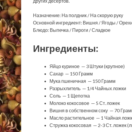
других десертов.
Назначение: На полдник / На скорую руку
Основной ингредиент: Вишня / Ягоды / Орехи 
Блюдо: Выпечка / Пироги / Сладкое
Ингредиенты:
Яйцо куриное — 3 Штуки (крупное)
Сахар — 150 Грамм
Мука пшеничная — 150 Грамм
Разрыхлитель — 1/4 Чайных ложки
Соль — 1 Щепотка
Молоко кокосовое — 5 Ст. ложек
Вишня в собственном соку — 70 Гра
Масло растительное — 1 Чайная лож
Стружка кокосовая — 2-3 Ст. ложек (л