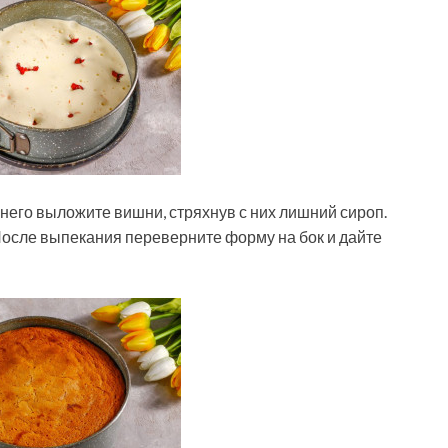
него выложите вишни, стряхнув с них лишний сироп.
После выпекания переверните форму на бок и дайте