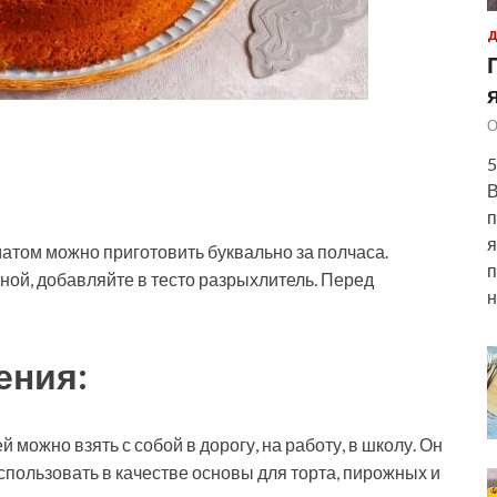
Д
О
5
В
п
я
атом можно приготовить буквально за полчаса.
п
ой, добавляйте в тесто разрыхлитель. Перед
н
ения:
 можно взять с собой в дорогу, на работу, в школу. Он
спользовать в качестве основы для торта, пирожных и