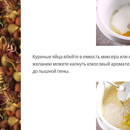
Куриные яйца вбейте в емкость миксера или к
желанию можете капнуть кокосовый ароматиза
до пышной пены.