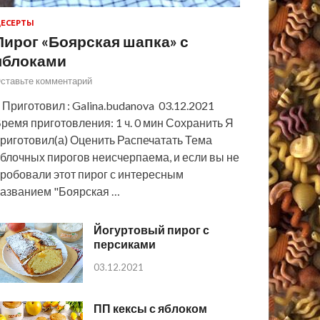
ЕСЕРТЫ
Пирог «Боярская шапка» с
яблоками
ставьте комментарий
 Приготовил : Galina.budanova 03.12.2021
ремя приготовления: 1 ч. 0 мин Сохранить Я
риготовил(а) Оценить Распечатать Тема
блочных пирогов неисчерпаема, и если вы не
робовали этот пирог с интересным
азванием "Боярская …
Йогуртовый пирог с
персиками
03.12.2021
ПП кексы с яблоком