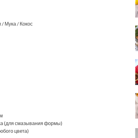
/ Мука / Кокос
мм
ка (для смазывания формы)
юбого цвета)